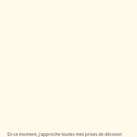
>
>
Accueil
Blog
createur-entrepreneur
Contenu rédigé à 100% par un vrai humain, et non
une IA
✍️
Valentin Decker
December 26, 2022
7 min.de lecture
En ce moment, j’approche toutes mes prises de décision