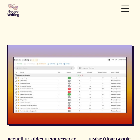
>
>
>
Accueil
Guides
Progresser en
Mise à jour Google